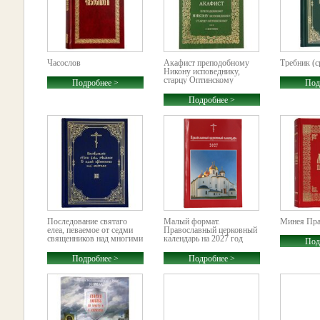
Часослов
Акафист преподобному
Требник (с
Никону исповеднику,
старцу Оптинскому
Подробнее >
Под
Подробнее >
Последование святаго
Малый формат.
Минея Пра
елеа, певаемое от седми
Православный церковный
священников над многими
календарь на 2027 год
Под
(малый формат)
Подробнее >
Подробнее >