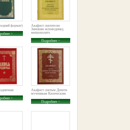
редний формат)
Акафист святителю
Зиновию исповеднику,
митрополиту
робнее >
Тетрицкаройскому
Подробнее >
здничная
Акафист святым Девяти
мученикам Кизическим
робнее >
Подробнее >