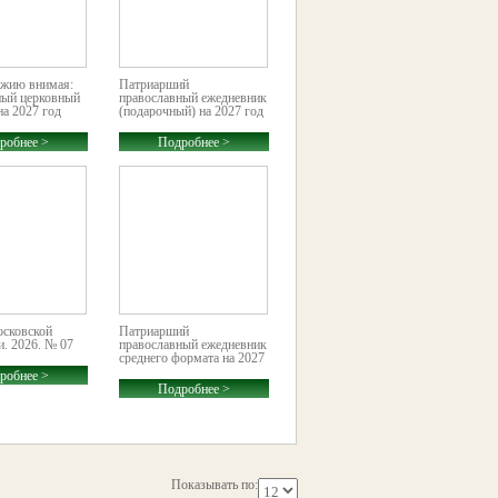
ожию внимая:
Патриарший
ный церковный
православный ежедневник
на 2027 год
(подарочный) на 2027 год
робнее >
Подробнее >
сковской
Патриарший
. 2026. № 07
православный ежедневник
среднего формата на 2027
год
робнее >
Подробнее >
Показывать по: