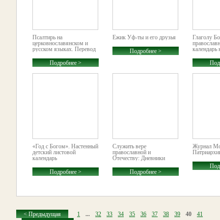
Псалтирь на
Ёжик Уф-ты и его друзья
Глаголу Б
церковнославянском и
православ
русском языках. Перевод
календарь 
Подробнее >
П.А. Юнгерова
Подробнее >
Под
«Год с Богом». Настенный
Служить вере
Журнал Мо
детский листовой
православной и
Патриархии
календарь
Отечеству: Дневники
военного священника
Под
Подробнее >
Подробнее >
< Предыдущая
1
...
32
33
34
35
36
37
38
39
40
41