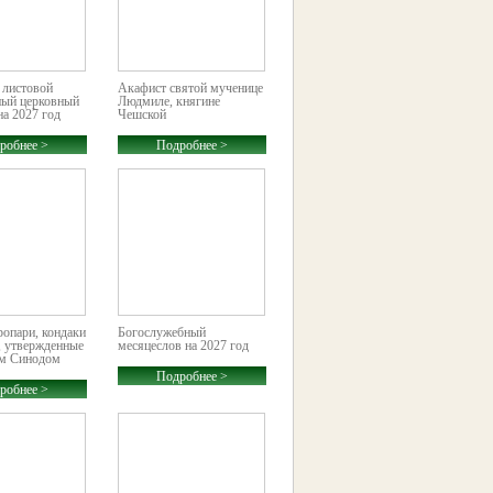
 листовой
Акафист святой мученице
ный церковный
Людмиле, княгине
на 2027 год
Чешской
робнее >
Подробнее >
опари, кондаки
Богослужебный
, утвержденные
месяцеслов на 2027 год
м Синодом
равославной
Подробнее >
20–2021
робнее >