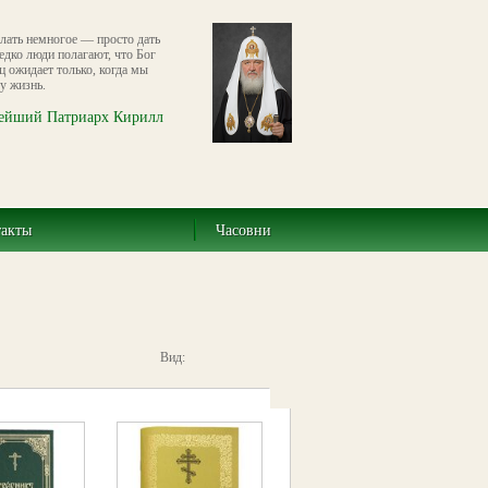
лать немногое — просто дать
едко люди полагают, что Бог
ц ожидает только, когда мы
у жизнь.
ейший Патриарх Кирилл
такты
Часовни
Вид: