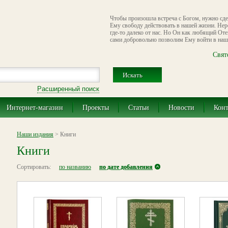
Чтобы произошла встреча с Богом, нужно сде
Ему свободу действовать в нашей жизни. Нер
где-то далеко от нас. Но Он как любящий Оте
сами добровольно позволим Ему войти в наш
Свят
Расширенный поиск
Интернет-магазин
Проекты
Статьи
Новости
Кон
Наши издания
> Книги
Книги
Сортировать:
по названию
по дате добавления