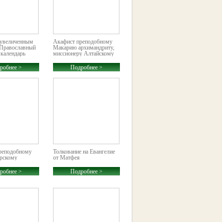
 увеличенным
Акафист преподобному
Православный
Макарию архимандриту,
 календарь
миссионеру Алтайскому
ым шрифтом на
робнее >
Подробнее >
реподобному
Толкование на Евангелие
рскому
от Матфея
робнее >
Подробнее >