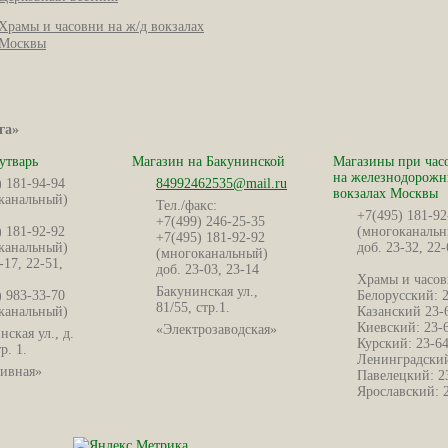
Храмы и часовни на ж/д вокзалах
Москвы
га»
утварь
Магазин на Бакунинской
Магазины при час
на железнодорож
) 181-94-94
84992462535@mail.ru
вокзалах Москвы
канальный)
Тел./факс:
+7(495) 181-92
+7(499) 246-25-35
) 181-92-92
(многоканальн
+7(495) 181-92-92
канальный)
доб. 23-32, 22-
(многоканальный)
-17, 22-51,
доб. 23-03, 23-14
Храмы и часов
Бакунинская ул.,
) 983-33-70
Белорусский: 
81/55, стр.1.
канальный)
Казанский 23-
Киевский: 23-
«Электрозаводская»
ская ул., д.
Курский: 23-6
р. 1.
Ленинградский
ивная»
Павелецкий: 2
Ярославский: 