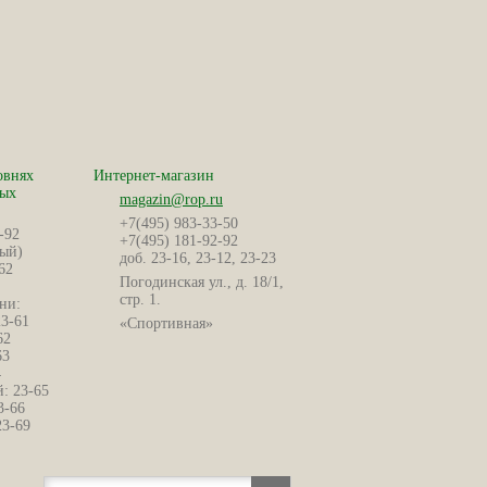
овнях
Интернет-магазин
ных
magazin@rop.ru
+7(495) 983-33-50
-92
+7(495) 181-92-92
ый)
доб. 23-16, 23-12, 23-23
62
Погодинская ул., д. 18/1,
стр. 1.
ни:
23-61
«Спортивная»
62
63
4
: 23-65
3-66
23-69