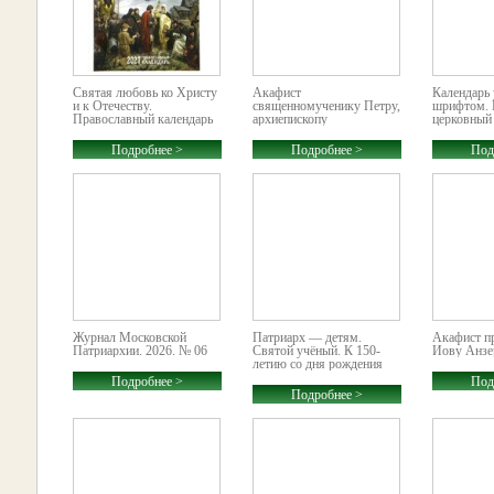
Святая любовь ко Христу
Акафист
Календарь
и к Отечеству.
священномученику Петру,
шрифтом. 
Православный календарь
архиепископу
церковный
на 2027 год
Воронежскому
увеличенн
2027 год
Подробнее >
Подробнее >
Под
Журнал Московской
Патриарх — детям.
Акафист п
Патриархии. 2026. № 06
Святой учёный. К 150-
Иову Анзе
летию со дня рождения
святителя Луки (Войно-
Подробнее >
Под
Ясенецкого)
Подробнее >
Православный календарь
школьника на 2027 год