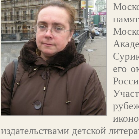
Моск
памя
Мос
Ака
Сурик
его о
Рос
Участ
рубе
ико
издательствами детской литер